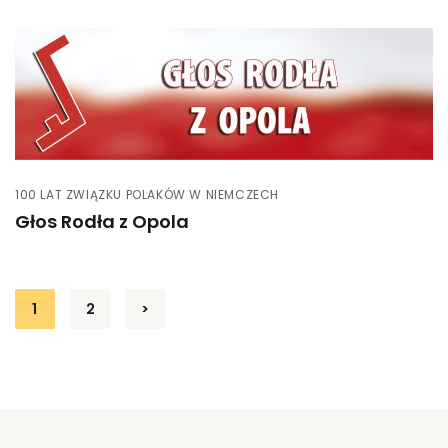
100 LAT ZWIĄZKU POLAKÓW W NIEMCZECH
Głos Rodła z Opola
Stronicowanie
1
2
>
wpisów